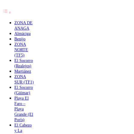
ZONA DE
ANAGA
Almáciga
Benijo
ZONA
NORTE
(TF5)
El Socorro
(Realejos)
Martiánez
ZONA
SUR (TF1)
El Socorro
(Güímar)
Playa El
Faro –
Playa
Grande (El
Porís)
El Cabezo
y La