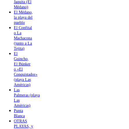
Jaquita (El
Médano)
El Médano,
la playa del
pueblo
El Confital
o La
Machacona
(junto a La
Tejita)
El
Guincho,
El Búnker
o «El
Conquistador»
(playa Las
Américas)
Las
Palmeras (playa
Las
Américas)
Punta
Blanca
OTRAS
PLAYAS, y