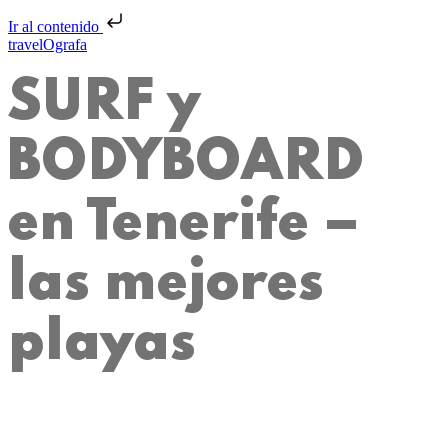
Ir al contenido
travelOgrafa
SURF y
BODYBOARD
en Tenerife –
las mejores
playas