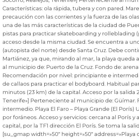
Características: ola rápida, tubera y con pared. M
precaución con las corrientes y la fuerza de las ola
una de las más características de la ciudad de Pue
pistas para practicar skateboarding y rolleblading 
acceso desde la misma ciudad. Se encuentra a unos 3
(autopista del norte) desde Santa Cruz. Debe conti
Martiánez, ya que, mirando al mar, la playa queda
al municipio de: Puerto de la Cruz. Fondo de: arena
Recomendación por nivel: principiante e intermedi
de callaos para practicar el bodyboard. Habitual par
minutos (23 km) de la capital. Acceso por la salida
Tenerife»] Perteneciente al municipio de: Güímar. 
intermedio. Playa El Faro – Playa Grande (El Por
por foráneos. Acceso y servicios: cercana al Porís 
capital, por la TF1 dirección El Porís. Se toma la sal
[su_gmap width=»50″ height=»50″ address=»Playa de 