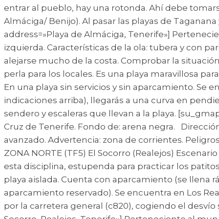
entrar al pueblo, hay una rotonda. Ahí debe tomar
Almáciga/ Benijo). Al pasar las playas de Taganan
address=»Playa de Almáciga, Tenerife»] Pertenecien
izquierda. Características de la ola: tubera y con 
alejarse mucho de la costa. Comprobar la situación 
perla para los locales. Es una playa maravillosa para
En una playa sin servicios y sin aparcamiento. Se 
indicaciones arriba), llegarás a una curva en pendie
sendero y escaleras que llevan a la playa. [su_gma
Cruz de Tenerife. Fondo de: arena negra. Dirección
avanzado. Advertencia: zona de corrientes. Peligro
ZONA NORTE (TF5) El Socorro (Realejos) Escenario
esta disciplina, estupenda para practicar los patito
playa aislada. Cuenta con aparcamiento (se llena ráp
aparcamiento reservado). Se encuentra en Los Reale
por la carretera general (c820), cogiendo el desví
Socorro, Realejos, Tenerife»] Perteneciente al muni