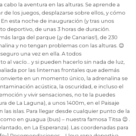
a cabo la aventura en las alturas. Se aprende a
 de los juegos, desplazarse sobre ellos, y cómo
n. En esta noche de inauguración (y tras unos
to deportivo, de unas 3 horas de duración.
ás larga del parque (¡y de Canarias!), de 230
nalina y no tengan problemas con las alturas. 😉
nseguro una vez en ella. A todos
o al vacío… y si pueden hacerlo sin nada de luz,
s paliada por las linternas frontales que además
 convierte en un momento único, la adrenalina se
ontaminación acústica, la oscuridad, e incluso el
emoción y vivir sensaciones, no te la puedes
ura de La Laguna), a unos 1400m, en el Paisaje
 las islas. Para llegar desde cualquier punto de la
he como en guagua (bus) – nuestra famosa Titsa 😉 .
Adelantado, en La Esperanza). Las coordenadas para
nerife»] Recomendaciones – Lleva ropa deportiva