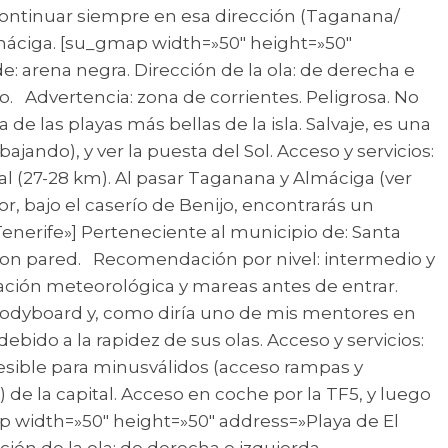
 Continuar siempre en esa dirección (Taganana/
lmáciga. [su_gmap width=»50″ height=»50″
: arena negra. Dirección de la ola: de derecha e
o. Advertencia: zona de corrientes. Peligrosa. No
e las playas más bellas de la isla. Salvaje, es una
ajando), y ver la puesta del Sol. Acceso y servicios:
al (27-28 km). Al pasar Taganana y Almáciga (ver
or, bajo el caserío de Benijo, encontrarás un
Tenerife»] Perteneciente al municipio de: Santa
: con pared. Recomendación por nivel: intermedio y
uación meteorológica y mareas antes de entrar.
bodyboard y, como diría uno de mis mentores en
ebido a la rapidez de sus olas. Acceso y servicios:
ccesible para minusválidos (acceso rampas y
de la capital. Acceso en coche por la TF5, y luego
ap width=»50″ height=»50″ address=»Playa de El
ción de la ola: de derecha e izquierda.