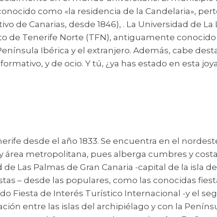
 conocido como «la residencia de la Candelaria», per
ctivo de Canarias, desde 1846), . La Universidad de L
opuerto de Tenerife Norte (TFN), antiguamente conoc
enínsula Ibérica y el extranjero. Además, cabe desta
ormativo, y de ocio. Y tú, ¿ya has estado en esta jo
nerife desde el año 1833. Se encuentra en el nordeste 
 y área metropolitana, pues alberga cumbres y costa
d de Las Palmas de Gran Canaria -capital de la isla 
stas – desde las populares, como las conocidas fie
o Fiesta de Interés Turístico Internacional -y el se
ción entre las islas del archipiélago y con la Peníns