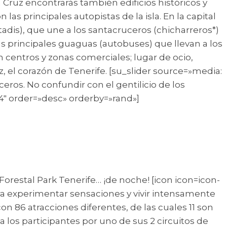
Cruz encontrarás también edificios históricos y
s principales autopistas de la isla. En la capital
adis), que une a los santacruceros (chicharreros*)
 principales guaguas (autobuses) que llevan a los
n centros y zonas comerciales; lugar de ocio,
uz, el corazón de Tenerife. [su_slider source=»media:
ceros. No confundir con el gentilicio de los
324″ order=»desc» orderby=»rand»]
Forestal Park Tenerife… ¡de noche! [icon icon=icon-
ara experimentar sensaciones y vivir intensamente
on 86 atracciones diferentes, de las cuales 11 son
 a los participantes por uno de sus 2 circuitos de