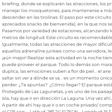
briefing, donde se explicarán las atracciones, los 
manejar los mosquetones, para mantenerse a máxima
descender en las tirolinas. El paso por este circuit
apreciados snacks de bienvenida), en la que nos se
Pasamos por variedad de estaciones, alcanzando los 
metros de longitud. Este circuito es recomendable p
Igualmente, todas las atracciones de mayor dificul
aquellos adrenaline junkies como una servidora, le
¡aún mejor! Realizar esta actividad en la noche tien
puede proveer el parque. Todo lo demás son maravi
duplica, las emociones suben a flor de piel… el aire
saltar sin ver a dónde se va… es un momento único
perder. ¿Te apuntas? ¿Cómo llegar? El parque está 
Protegido de Las Lagunetas, y es uno de los paisaje
isla, hay que ir en dirección La Laguna. Una vez ah
A partir de ahí hay que ir o en coche privado/ comp
el GPS son: – Latitud: 28° 24′ 51.76″ N – Longitud: