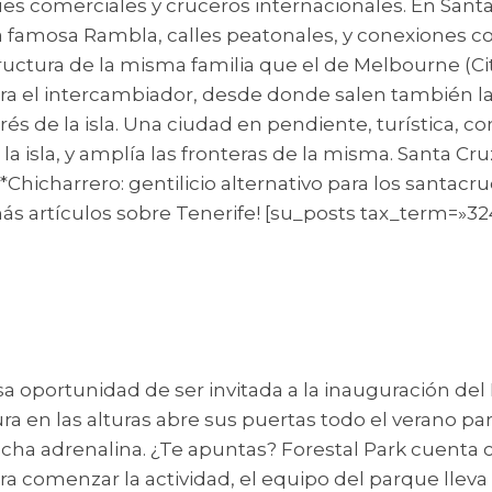
s comerciales y cruceros internacionales. En Santa 
amosa Rambla, calles peatonales, y conexiones con la
ctura de la misma familia que el de Melbourne (Cit
a el intercambiador, desde donde salen también las
és de la isla. Una ciudad en pendiente, turística, co
 la isla, y amplía las fronteras de la misma. Santa Cr
*Chicharrero: gentilicio alternativo para los santacru
a más artículos sobre Tenerife! [su_posts tax_term=»
a oportunidad de ser invitada a la inauguración del 
ra en las alturas abre sus puertas todo el verano p
ucha adrenalina. ¿Te apuntas? Forestal Park cuenta c
 Para comenzar la actividad, el equipo del parque lleva