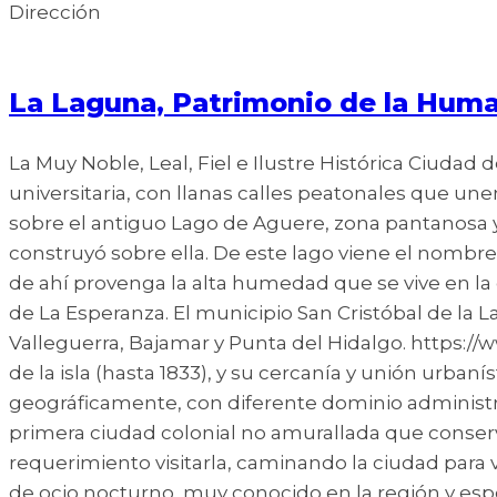
Dirección
La Laguna, Patrimonio de la Hum
La Muy Noble, Leal, Fiel e Ilustre Histórica Ciudad
universitaria, con llanas calles peatonales que une
sobre el antiguo Lago de Aguere, zona pantanosa y
construyó sobre ella. De este lago viene el nombr
de ahí provenga la alta humedad que se vive en la 
de La Esperanza. El municipio San Cristóbal de la
Valleguerra, Bajamar y Punta del Hidalgo. https:/
de la isla (hasta 1833), y su cercanía y unión urb
geográficamente, con diferente dominio administr
primera ciudad colonial no amurallada que conserva
requerimiento visitarla, caminando la ciudad para 
de ocio nocturno, muy conocido en la región y espe