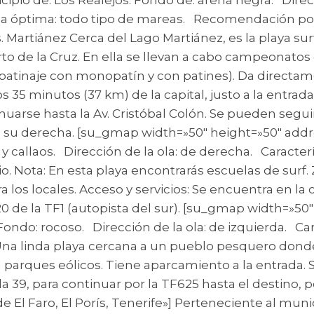
area óptima: todo tipo de mareas. Recomendación por
s. Martiánez Cerca del Lago Martiánez, es la playa su
rto de la Cruz. En ella se llevan a cabo campeonatos
(patinaje con monopatín y con patines). Da directame
5 minutos (37 km) de la capital, justo a la entrada d
nuarse hasta la Av. Cristóbal Colón. Se pueden segu
 a su derecha. [su_gmap width=»50″ height=»50″ addr
 y callaos. Dirección de la ola: de derecha. Caracte
o. Nota: En esta playa encontrarás escuelas de surf
a los locales. Acceso y servicios: Se encuentra en la
 20 de la TF1 (autopista del sur). [su_gmap width=»5
Fondo: rocoso. Dirección de la ola: de izquierda. C
ís) Una linda playa cercana a un pueblo pesquero d
y a parques eólicos. Tiene aparcamiento a la entrada
ida 39, para continuar por la TF625 hasta el destino, p
El Faro, El Porís, Tenerife»] Perteneciente al muni