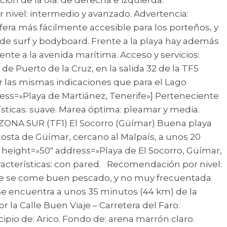
 nivel: intermedio y avanzado. Advertencia:
rfera más fácilmente accesible para los porteños, y
 de surf y bodyboard. Frente a la playa hay además
nte a la avenida marítima. Acceso y servicios:
e Puerto de la Cruz, en la salida 32 de la TF5
ir las mismas indicaciones que para el Lago
ess=»Playa de Martiánez, Tenerife»] Perteneciente
rísticas: suave. Marea óptima: pleamar y media.
. ZONA SUR (TF1) El Socorro (Güímar) Buena playa
 costa de Güímar, cercano al Malpaís, a unos 20
0″ height=»50″ address=»Playa de El Socorro, Güímar,
aracterísticas: con pared. Recomendación por nivel:
onde se come buen pescado, y no muy frecuentada
. Se encuentra a unos 35 minutos (44 km) de la
or la Calle Buen Viaje – Carretera del Faro.
cipio de: Arico. Fondo de: arena marrón claro.