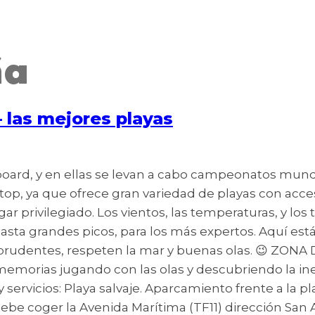
ña
las mejores playas
yboard, y en ellas se levan a cabo campeonatos mundia
s top, ya que ofrece gran variedad de playas con acc
ar privilegiado. Los vientos, las temperaturas, y los
 hasta grandes picos, para los más expertos. Aquí e
 prudentes, respeten la mar y buenas olas. 😉 ZONA
emorias jugando con las olas y descubriendo la ine
 servicios: Playa salvaje. Aparcamiento frente a la p
 debe coger la Avenida Marítima (TF11) dirección San 