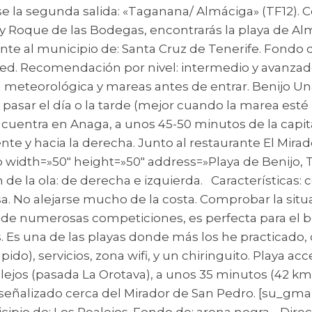
se la segunda salida: «Taganana/ Almáciga» (TF12).
a y Roque de las Bodegas, encontrarás la playa de A
te al municipio de: Santa Cruz de Tenerife. Fondo de
pared. Recomendación por nivel: intermedio y avanzad
meteorológica y mareas antes de entrar. Benijo Una d
 pasar el día o la tarde (mejor cuando la marea esté b
encuentra en Anaga, a unos 45-50 minutos de la capit
nte y hacia la derecha. Junto al restaurante El Mirad
p width=»50″ height=»50″ address=»Playa de Benijo, 
 de la ola: de derecha e izquierda. Características
sa. No alejarse mucho de la costa. Comprobar la sit
 de numerosas competiciones, es perfecta para el 
s. Es una de las playas donde más los he practicado, d
ido), servicios, zona wifi, y un chiringuito. Playa a
jos (pasada La Orotava), a unos 35 minutos (42 km) 
o señalizado cerca del Mirador de San Pedro. [su_gm
cipio de: Los Realejos. Fondo de: arena negra. Direc