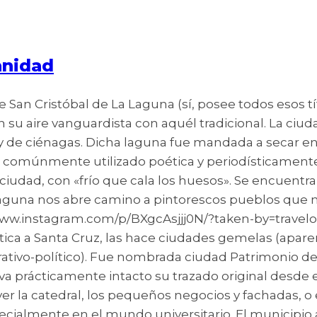
anidad
 de San Cristóbal de La Laguna (sí, posee todos esos 
n su aire vanguardista con aquél tradicional. La ciu
 de ciénagas. Dicha laguna fue mandada a secar en e
e comúnmente utilizado poética y periodísticamente 
ciudad, con «frío que cala los huesos». Se encuentra
 Laguna nos abre camino a pintorescos pueblos que m
/www.instagram.com/p/BXgcAsjjj0N/?taken-by=travelog
anística a Santa Cruz, las hace ciudades gemelas (ap
ativo-político). Fue nombrada ciudad Patrimonio de
 prácticamente intacto su trazado original desde el
ver la catedral, los pequeños negocios y fachadas, 
cialmente en el mundo universitario. El municipio a