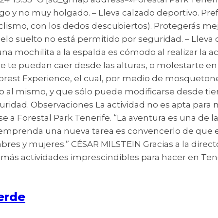
o y no muy holgado. – Lleva calzado deportivo. Pr
ciclismo, con los dedos descubiertos). Protegerás me
 pelo suelto no está permitido por seguridad. – Lle
na mochilita a la espalda es cómodo al realizar la ac
e se te puedan caer desde las alturas, o molestarte en
rest Experience, el cual, por medio de mosquetones,
l mismo, y que sólo puede modificarse desde tierra, 
seguridad. Observaciones La actividad no es apta pa
janse a Forestal Park Tenerife. “La aventura es una d
mprenda una nueva tarea es convencerlo de que es 
res y mujeres.” CÉSAR MILSTEIN Gracias a la direct
ira más actividades imprescindibles para hacer en Ten
erde