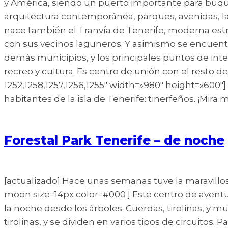
y América, siendo un puerto importante para buque
arquitectura contemporánea, parques, avenidas, la f
nace también el Tranvía de Tenerife, moderna estru
con sus vecinos laguneros. Y asimismo se encuentr
demás municipios, y los principales puntos de inter
recreo y cultura. Es centro de unión con el resto de
1252,1258,1257,1256,1255″ width=»980″ height=»600″] 
habitantes de la isla de Tenerife: tinerfeños. ¡Mir
Forestal Park Tenerife – de noche
[actualizado] Hace unas semanas tuve la maravillos
moon size=14px color=#000 ] Este centro de aventu
la noche desde los árboles. Cuerdas, tirolinas, y m
tirolinas, y se dividen en varios tipos de circuitos.