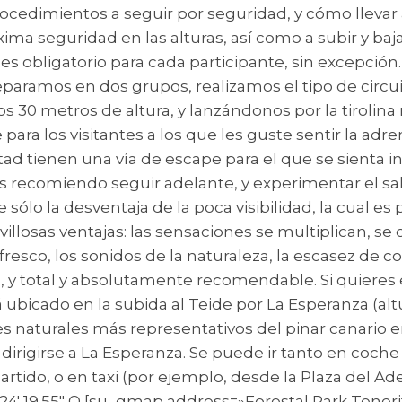
procedimientos a seguir por seguridad, y cómo llevar 
 seguridad en las alturas, así como a subir y bajar
o es obligatorio para cada participante, sin excepció
paramos en dos grupos, realizamos el tipo de circui
30 metros de altura, y lanzándonos por la tirolina m
ara los visitantes a los que les guste sentir la adre
tad tienen una vía de escape para el que se sienta i
s recomiendo seguir adelante, y experimentar el salt
e sólo la desventaja de la poca visibilidad, la cual e
llosas ventajas: las sensaciones se multiplican, se
 fresco, los sonidos de la naturaleza, la escasez de c
, y total y absolutamente recomendable. Si quieres 
ubicado en la subida al Teide por La Esperanza (alt
s naturales más representativos del pinar canario en
í, dirigirse a La Esperanza. Se puede ir tanto en coc
artido, o en taxi (por ejemplo, desde la Plaza del 
 16 ° 24′ 19.55″ O [su_gmap address=»Forestal Park Te