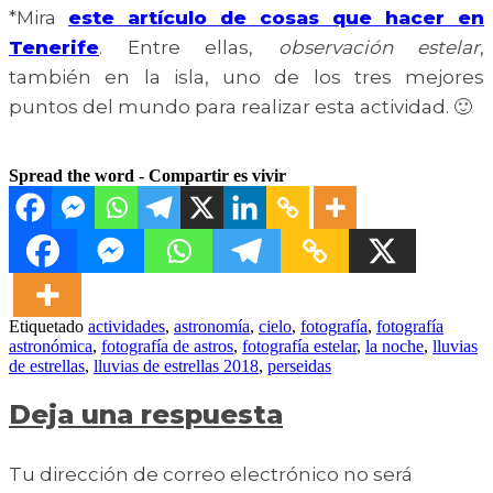
*Mira
este artículo de cosas que hacer en
Tenerife
. Entre ellas,
observación estelar
,
también en la isla, uno de los tres mejores
puntos del mundo para realizar esta actividad. 🙂
Spread the word - Compartir es vivir
Etiquetado
actividades
,
astronomía
,
cielo
,
fotografía
,
fotografía
astronómica
,
fotografía de astros
,
fotografía estelar
,
la noche
,
lluvias
de estrellas
,
lluvias de estrellas 2018
,
perseidas
Deja una respuesta
Tu dirección de correo electrónico no será