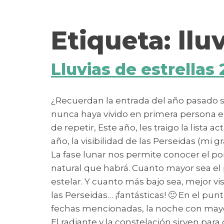
contenido
Etiqueta:
llu
Lluvias de estrellas 
¿Recuerdan la entrada del año pasado sob
nunca haya vivido en primera persona el 
de repetir, Este año, les traigo la lista
año, la visibilidad de las Perseidas (mi 
La fase lunar nos permite conocer el po
natural que habrá. Cuanto mayor sea el 
estelar. Y cuanto más bajo sea, mejor vis
las Perseidas… ¡fantásticas! 🙂 En el pu
fechas mencionadas, la noche con mayor 
El radiante y la constelación sirven par