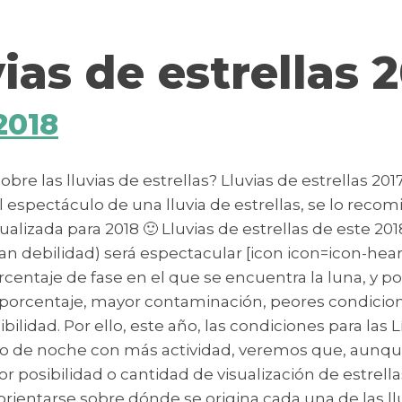
vias de estrellas 
2018
re las lluvias de estrellas? Lluvias de estrellas 201
espectáculo de una lluvia de estrellas, se lo recomi
 actualizada para 2018 🙂 Lluvias de estrellas de este
gran debilidad) será espectacular [icon icon=icon-hea
rcentaje de fase en el que se encuentra la luna, y 
porcentaje, mayor contaminación, peores condicione
ibilidad. Por ello, este año, las condiciones para las
nto de noche con más actividad, veremos que, aunque 
posibilidad o cantidad de visualización de estrellas
a orientarse sobre dónde se origina cada una de las l