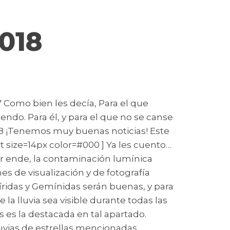
2018
7 Como bien les decía, Para el que
endo. Para él, y para el que no se canse
 2018 ¡Tenemos muy buenas noticias! Este
rt size=14px color=#000 ] Ya les cuento…
por ende, la contaminación lumínica
s de visualización y de fotografía
 Líridas y Gemínidas serán buenas, y para
la lluvia sea visible durante todas las
 es la destacada en tal apartado.
luvias de estrellas mencionadas.