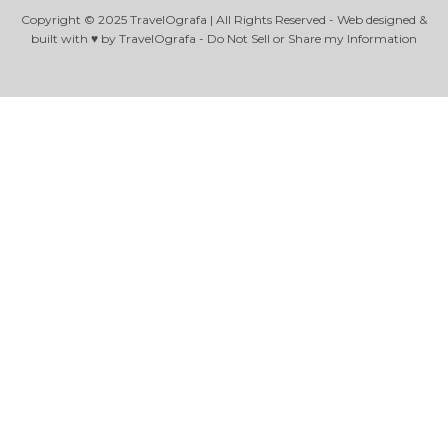
Copyright © 2025 TravelOgrafa | All Rights Reserved - Web designed &
built with ♥ by TravelOgrafa - Do Not Sell or Share my Information