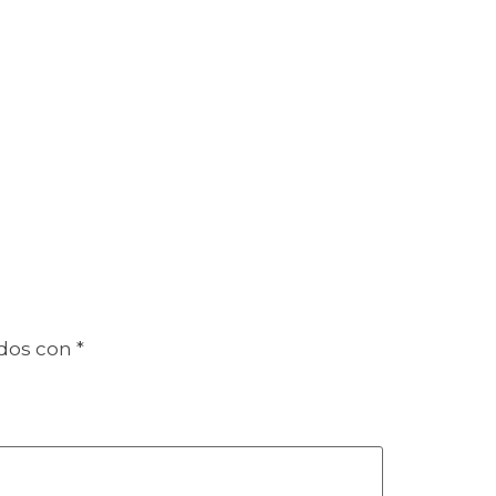
ados con
*