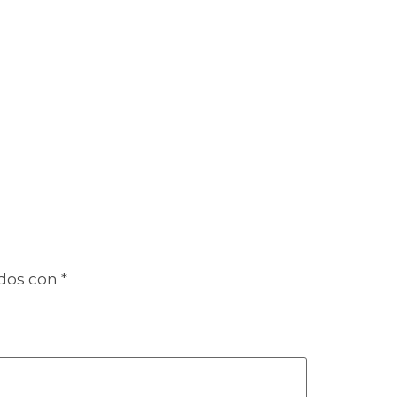
ados con
*