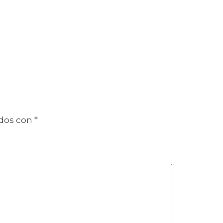
ados con
*