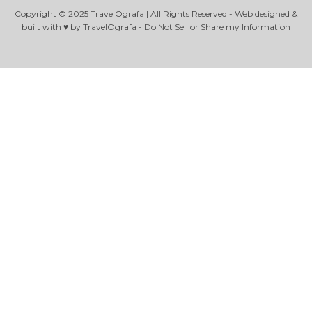
Copyright © 2025 TravelOgrafa | All Rights Reserved - Web designed &
built with ♥ by TravelOgrafa - Do Not Sell or Share my Information