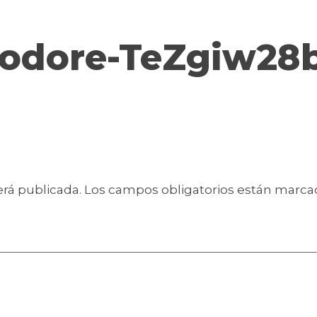
eodore-TeZgiw28
erá publicada.
Los campos obligatorios están marc