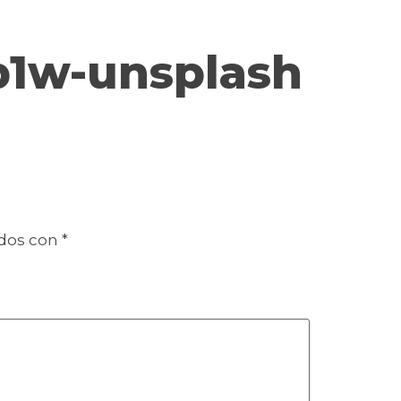
b1w-unsplash
ados con
*