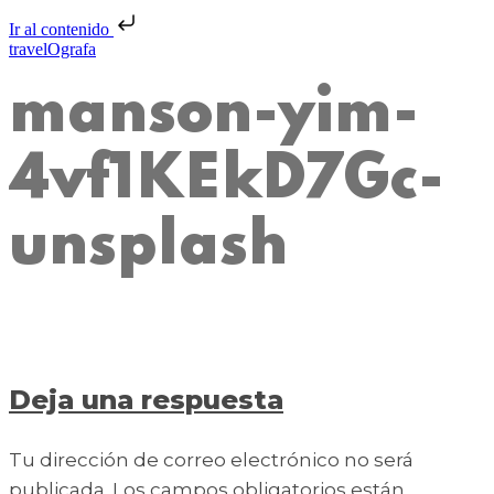
Ir al contenido
travelOgrafa
manson-yim-
4vf1KEkD7Gc-
unsplash
Deja una respuesta
Tu dirección de correo electrónico no será
publicada.
Los campos obligatorios están