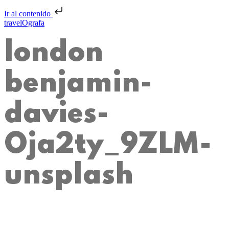
Ir al contenido
travelOgrafa
london
benjamin-
davies-
Oja2ty_9ZLM-
unsplash