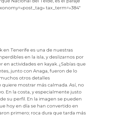
rque Nacional del Teide, es el paraje
s taxonomy=»post_tag» tax_term=»384″
k en Tenerife es una de nuestras
erdibles en la isla, y deslizarnos por
er en actividades en kayak. ¿Sabías que
tes, junto con Anaga, fueron de lo
y muchos otros detalles
se quiere mostrar más calmada. Así, no
. En la costa, y especialmente justo
y de su perfil. En la imagen se pueden
 que hoy en día se han convertido en
caron primero; roca dura que tarda más