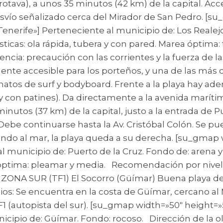
tava), a unos 35 minutos (42 km) de la capital. Acce
esvío señalizado cerca del Mirador de San Pedro. [
 Tenerife»] Perteneciente al municipio de: Los Reale
rísticas: ola rápida, tubera y con pared. Marea ópt
encia: precaución con las corrientes y la fuerza de l
mente accesible para los porteños, y una de las más 
onatos de surf y bodyboard. Frente a la playa hay ad
y con patines). Da directamente a la avenida marítim
utos (37 km) de la capital, justo a la entrada de Pue
 Debe continuarse hasta la Av. Cristóbal Colón. Se p
rando al mar, la playa queda a su derecha. [su_gmap
l municipio de: Puerto de la Cruz. Fondo de: arena y 
 óptima: pleamar y media. Recomendación por nivel: 
. ZONA SUR (TF1) El Socorro (Güímar) Buena playa de 
icios: Se encuentra en la costa de Güímar, cercano a
 TF1 (autopista del sur). [su_gmap width=»50″ height=
cipio de: Güímar. Fondo: rocoso. Dirección de la ola