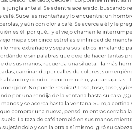
ada. Desconcertado, decide incorporarse mientras mi
 la jungla ante sí. Se adentra acelerado, buscando 
ece café. Sube las montañas y lo encuentra: un hombr
rolas, y aún con olor a café. Se acerca a él y le pr
ién es él, por qué… y el viejo chaman le interrumpe
viejo mapa con cinco estrellas e infinidad de mancha
ven lo mira extrañado y separa sus labios, inhaland
recordándole sin palabras que deje de hacer tantas pre
 cae de sus manos, recuerda una silueta… la más her
cascadas, caminando por calles de colores, sumergié
 hablando y riendo… riendo mucho, y a carcajadas… De
umergido! ¡No puede respirar! Tose, tose, tose, y ¡
ntrando por una rendija de la ventana hasta su cara.
 manos y se acerca hasta la ventana. Su roja cortina
que comprar una nueva, pensó, mientras cerraba la v
l suelo. La taza de café tembló en sus manos mientr
sujetándolo y con la otra a sí mismo, giró su cabez