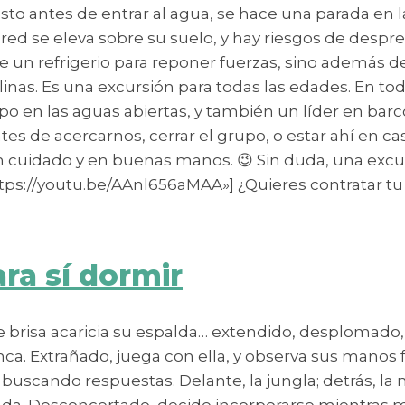
sto antes de entrar al agua, se hace una parada en la
red se eleva sobre su suelo, y hay riesgos de despr
de un refrigerio para reponer fuerzas, sino además d
talinas. Es una excursión para todas las edades. E
en las aguas abiertas, y también un líder en barco, 
es de acercarnos, cerrar el grupo, o estar ahí en ca
cuidado y en buenas manos. 😉 Sin duda, una excursi
tps://youtu.be/AAnl656aMAA»] ¿Quieres contratar tu
ara sí dormir
ave brisa acaricia su espalda… extendido, desplomado
ca. Extrañado, juega con ella, y observa sus manos 
 buscando respuestas. Delante, la jungla; detrás, la 