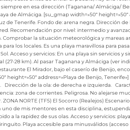
siempre en esa dirección (Taganana/ Almáciga/ Beni
laya de Almáciga. [su_gmap width=»50″ height=»50″ 
z de Tenerife. Fondo de: arena negra. Dirección de l
 pared. Recomendación por nivel: intermedio y avanza
a. Comprobar la situación meteorológica y mareas an
la para los locales. Es una playa maravillosa para pasa
Sol. Acceso y servicios: En una playa sin servicios y
l (27-28 km). Al pasar Taganana y Almáciga (ver indi
estaurante El Mirador, bajo el caserío de Benijo, enc
50″ height=»50″ address=»Playa de Benijo, Tenerife»]
. Dirección de la ola: de derecha e izquierda. Car
encia: zona de corrientes. Peligrosa. No alejarse mu
r. ZONA NORTE (TF5) El Socorro (Realejos) Escenar
 uno de mis mentores en esta disciplina, estupenda p
do a la rapidez de sus olas. Acceso y servicios: pla
n chiringuito. Playa accesible para minusválidos (acc