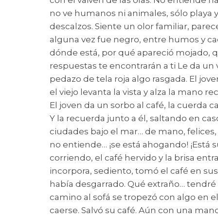
con el vaivén de las olas. No entiende n
no ve humanos ni animales, sólo playa y
descalzos. Siente un olor familiar, par
alguna vez fue negro, entre humos y cace
dónde está, por qué apareció mojado, qu
respuestas te encontrarán a ti Le da un 
pedazo de tela roja algo rasgada. El jo
el viejo levanta la vista y alza la mano 
El joven da un sorbo al café, la cuerda
Y la recuerda junto a él, saltando en 
ciudades bajo el mar… de mano, felices,
no entiende… ¡se está ahogando! ¡Está s
corriendo, el café hervido y la brisa e
incorpora, sediento, tomó el café en sus
había desgarrado. Qué extraño… tendré 
camino al sofá se tropezó con algo en e
caerse. Salvó su café. Aún con una mano 