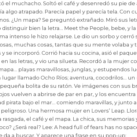
 el muchacho. Soltó el café y desenredó su pie de 
algo atrapado. Parecía papel y parecía tela. Con cu
os. ¿Un mapa? Se preguntó extrañado. Miró sus letra
istinguir bien la letra… Meet the People, bebe, y la
ma intenso le hizo relajarse. Le dio un sorbo y cerró
as, muchas cosas, tantas que su mente volaba y to
jos y se incorporó. Corrió hacia su cocina, asió el pa
en las letras, y vio una silueta. Recordó a la mujer 
apa… playas maravillosas, junglas, y estupendos l
 lugar llamado Ocho Ríos; aventura, cocodrilos… u
 pequeña bolita de su ratón. Ve imágenes con sus b
ojos vuelven a abrirse de par en par, y los encuent
ad pirata bajo el mar… comiendo maravillas, y junto
 peligroso. Una hermosa mujer en Lovers’ Leap. Llora
tela rasgada, el café y el mapa. La chica, sus memoria
oco? ¿Será real? Lee: A head full of fears has no sp
 da a buscar. Y aparece una frase en su pop-up: