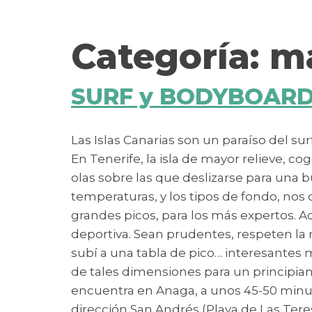
contenido
Categoría:
m
SURF y BODYBOARD e
Las Islas Canarias son un paraíso del s
En Tenerife, la isla de mayor relieve, c
olas sobre las que deslizarse para una b
temperaturas, y los tipos de fondo, nos 
grandes picos, para los más expertos. 
deportiva. Sean prudentes, respeten l
subí a una tabla de pico… interesantes
de tales dimensiones para un principiante
encuentra en Anaga, a unos 45-50 minuto
dirección San Andrés (Playa de Las Teres