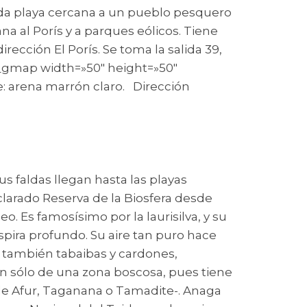
inda playa cercana a un pueblo pesquero
a al Porís y a parques eólicos. Tiene
rección El Porís. Se toma la salida 39,
[su_gmap width=»50″ height=»50″
de: arena marrón claro. Dirección
 faldas llegan hasta las playas
eclarado Reserva de la Biosfera desde
 Es famosísimo por la laurisilva, y su
spira profundo. Su aire tan puro hace
y también tabaibas y cardones,
an sólo de una zona boscosa, pues tiene
de Afur, Taganana o Tamadite-. Anaga