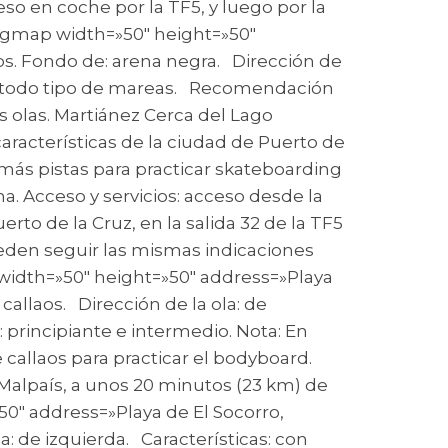
so en coche por la TF5, y luego por la
su_gmap width=»50″ height=»50″
jos. Fondo de: arena negra. Dirección de
ima: todo tipo de mareas. Recomendación
as olas. Martiánez Cerca del Lago
características de la ciudad de Puerto de
emás pistas para practicar skateboarding
a. Acceso y servicios: acceso desde la
rto de la Cruz, en la salida 32 de la TF5
ueden seguir las mismas indicaciones
 width=»50″ height=»50″ address=»Playa
callaos. Dirección de la ola: de
principiante e intermedio. Nota: En
callaos para practicar el bodyboard.
l Malpaís, a unos 20 minutos (23 km) de
»50″ address=»Playa de El Socorro,
: de izquierda. Características: con