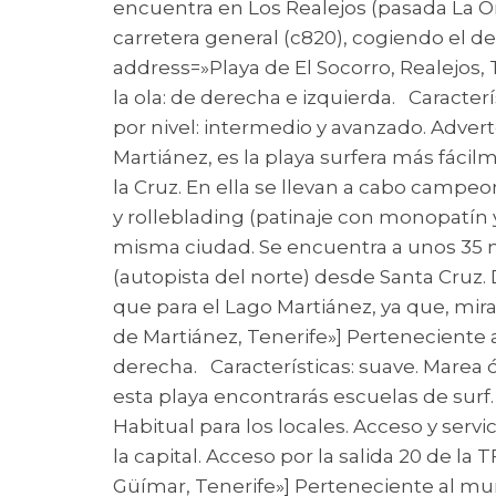
encuentra en Los Realejos (pasada La Oro
carretera general (c820), cogiendo el d
address=»Playa de El Socorro, Realejos,
la ola: de derecha e izquierda. Caracte
por nivel: intermedio y avanzado. Advert
Martiánez, es la playa surfera más fácil
la Cruz. En ella se llevan a cabo campe
y rolleblading (patinaje con monopatín 
misma ciudad. Se encuentra a unos 35 min
(autopista del norte) desde Santa Cruz.
que para el Lago Martiánez, ya que, mi
de Martiánez, Tenerife»] Perteneciente a
derecha. Características: suave. Marea
esta playa encontrarás escuelas de surf
Habitual para los locales. Acceso y serv
la capital. Acceso por la salida 20 de la
Güímar, Tenerife»] Perteneciente al muni