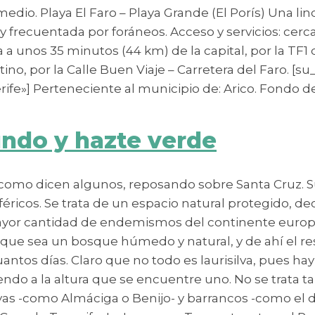
dio. Playa El Faro – Playa Grande (El Porís) Una l
ecuentada por foráneos. Acceso y servicios: cercan
 unos 35 minutos (44 km) de la capital, por la TF1 di
tino, por la Calle Buen Viaje – Carretera del Faro. 
erife»] Perteneciente al municipio de: Arico. Fondo 
undo y hazte verde
como dicen algunos, reposando sobre Santa Cruz. Sus
iféricos. Se trata de un espacio natural protegido, d
yor cantidad de endemismos del continente europeo.
 que sea un bosque húmedo y natural, y de ahí el re
tos días. Claro que no todo es laurisilva, pues ha
do a la altura que se encuentre uno. No se trata t
as -como Almáciga o Benijo- y barrancos -como el 