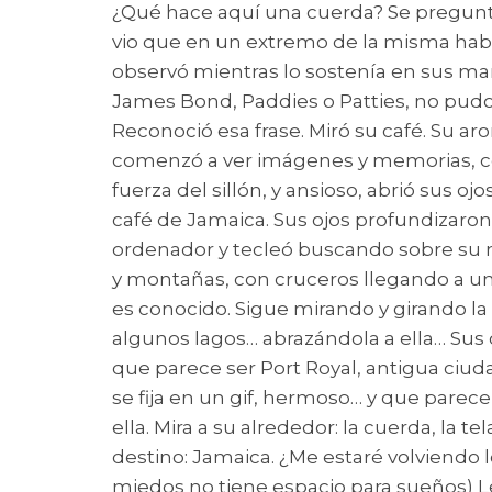
¿Qué hace aquí una cuerda? Se preguntó
vio que en un extremo de la misma había 
observó mientras lo sostenía en sus man
James Bond, Paddies o Patties, no pudo d
Reconoció esa frase. Miró su café. Su aro
comenzó a ver imágenes y memorias, cos
fuerza del sillón, y ansioso, abrió sus o
café de Jamaica. Sus ojos profundizaron 
ordenador y tecleó buscando sobre su m
y montañas, con cruceros llegando a un
es conocido. Sigue mirando y girando la
algunos lagos… abrazándola a ella… Sus 
que parece ser Port Royal, antigua ciud
se fija en un gif, hermoso… y que parece
ella. Mira a su alrededor: la cuerda, la 
destino: Jamaica. ¿Me estaré volviendo l
miedos no tiene espacio para sueños) Le