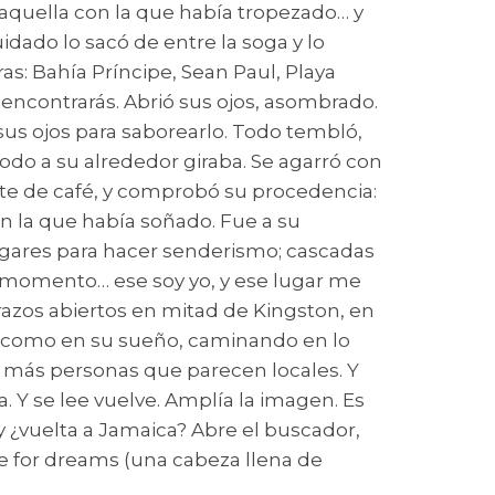
aquella con la que había tropezado… y
idado lo sacó de entre la soga y lo
s: Bahía Príncipe, Sean Paul, Playa
 encontrarás. Abrió sus ojos, asombrado.
 sus ojos para saborearlo. Todo tembló,
do a su alrededor giraba. Se agarró con
quete de café, y comprobó su procedencia:
con la que había soñado. Fue a su
ugares para hacer senderismo; cascadas
n momento… ese soy yo, y ese lugar me
razos abiertos en mitad de Kingston, en
ra como en su sueño, caminando en lo
 a más personas que parecen locales. Y
. Y se lee vuelve. Amplía la imagen. Es
s y ¿vuelta a Jamaica? Abre el buscador,
ace for dreams (una cabeza llena de