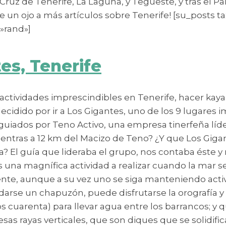
ruz de Tenerife, La Laguna, y Tegueste, y tras el Pa
ale un ojo a más artículos sobre Tenerife! [su_post
»rand»]
es, Tenerife
actividades imprescindibles en Tenerife, hacer kaya
idido por ir a Los Gigantes, uno de los 9 lugares imp
y guiados por Teno Activo, una empresa tinerfeña líd
entras a 12 km del Macizo de Teno? ¿Y que Los Gigan
sla? El guía que lideraba el grupo, nos contaba éste 
s una magnífica actividad a realizar cuando la mar 
nte, aunque a su vez uno se siga manteniendo activo
y darse un chapuzón, puede disfrutarse la orografía 
os cuarenta) para llevar agua entre los barrancos; y
as rayas verticales, que son diques que se solidifi