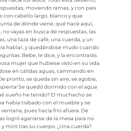
ra hacia los lados. Todo está desierto,
respuestas, moviendo ramas, y con pies
e con cabello largo, blanco y que
egunta de dónde viene, qué hace aquí,
, no vayas en busca de respuestas, las
s, una taza de café, una cuerda, y un
o para hablar, y quedándose mudo cuando
guntas. Bebe, le dice, y la encontrarás.
mosa mujer que hubiese visto en su vida.
ndose en cálidas aguas, caminando en
 pronto, se queda sin aire, se agobia,
despierta! Se quedó dormido con el agua
 ¿Qué sueño he tenido? El muchacho se
 se había trabado con el mueble y se
entana, pues hacía frío afuera. De
as logró agarrarse de la mesa para no
a y miró tras su cuerpo. ¿Una cuerda?