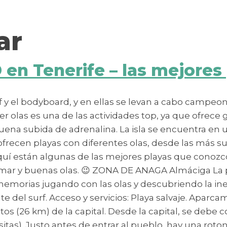
ar
n Tenerife – las mejores 
urf y el bodyboard, y en ellas se levan a cabo campe
oger olas es una de las actividades top, ya que ofrece
uena subida de adrenalina. La isla se encuentra en un
ofrecen playas con diferentes olas, desde las más su
Aquí están algunas de las mejores playas que conoz
a mar y buenas olas. 😉 ZONA DE ANAGA Almáciga La
 memorias jugando con las olas y descubriendo la in
 del surf. Acceso y servicios: Playa salvaje. Aparcami
s (26 km) de la capital. Desde la capital, se debe c
itas). Justo antes de entrar al pueblo, hay una rot