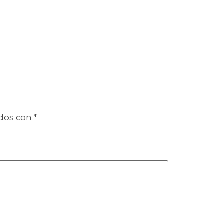
ados con
*