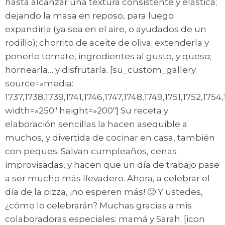
hasta alcanzar una textura consistente y elástica;
dejando la masa en reposo, para luego
expandirla (ya sea en el aire, o ayudados de un
rodillo); chorrito de aceite de oliva; extenderla y
ponerle tomate, ingredientes al gusto, y queso;
hornearla… y disfrutarla. [su_custom_gallery
source=»media:
1737,1738,1739,1741,1746,1747,1748,1749,1751,1752,1754
width=»250″ height=»200″] Su receta y
elaboración sencillas la hacen asequible a
muchos, y divertida de cocinar en casa, también
con peques. Salvan cumpleaños, cenas
improvisadas, y hacen que un día de trabajo pase
a ser mucho más llevadero. Ahora, a celebrar el
día de la pizza, ¡no esperen más! 🙂 Y ustedes,
¿cómo lo celebrarán? Muchas gracias a mis
colaboradoras especiales: mamá y Sarah. [icon