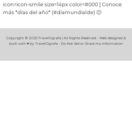
icon=icon-smile size=14px color=#000 ] Conoce
más *días del año* (#díamundialde) 🙂
Copyright © 2025 TravelOgrafa | All Rights Reserved - Web designed &
built with ♥ by TravelOgrafa - Do Not Sell or Share my Information