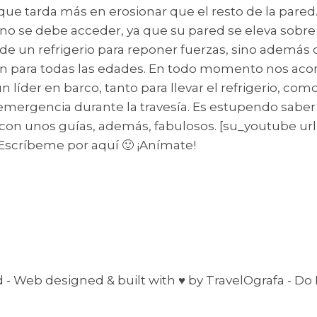
 que tarda más en erosionar que el resto de la pared
ue no se debe acceder, ya que su pared se eleva sobr
 de un refrigerio para reponer fuerzas, sino además
rsión para todas las edades. En todo momento nos a
 líder en barco, tanto para llevar el refrigerio, co
e emergencia durante la travesía. Es estupendo sabe
r, con unos guías, además, fabulosos. [su_youtube u
 Escríbeme por aquí 🙂 ¡Anímate!
d - Web designed & built with ♥ by TravelOgrafa - Do