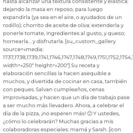
hasta alcanzar una textura consistente y elástica;
dejando la masa en reposo, para luego
expandirla (ya sea en el aire, o ayudados de un
rodillo); chorrito de aceite de oliva; extenderla y
ponerle tomate, ingredientes al gusto, y queso;
hornearla… y disfrutarla. [su_custom_gallery
source=»media:
1737,1738,1739,1741,1746,1747,1748,1749,1751,1752,1754
width=»250″ height=»200″] Su receta y
elaboración sencillas la hacen asequible a
muchos, y divertida de cocinar en casa, también
con peques. Salvan cumpleaños, cenas
improvisadas, y hacen que un día de trabajo pase
a ser mucho más llevadero. Ahora, a celebrar el
día de la pizza, ¡no esperen más! 🙂 Y ustedes,
¿cómo lo celebrarán? Muchas gracias a mis
colaboradoras especiales: mamá y Sarah. [icon