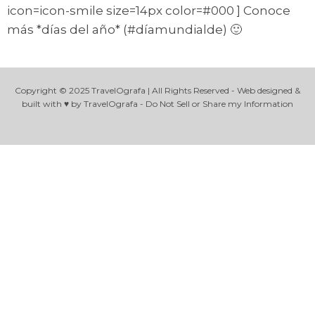
icon=icon-smile size=14px color=#000 ] Conoce
más *días del año* (#díamundialde) 🙂
Copyright © 2025 TravelOgrafa | All Rights Reserved - Web designed &
built with ♥ by TravelOgrafa - Do Not Sell or Share my Information