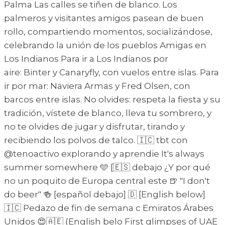
Palma Las calles se tiñen de blanco. Los
palmeros y visitantes amigos pasean de buen
rollo, compartiendo momentos, socializándose,
celebrando la unión de los pueblos Amigas en
Los Indianos Para ir a Los Indianos por
aire: Binter y Canaryfly, con vuelos entre islas. Para
ir por mar: Naviera Armas y Fred Olsen, con
barcos entre islas. No olvides: respeta la fiesta y su
tradición, vístete de blanco, lleva tu sombrero, y
no te olvides de jugar y disfrutar, tirando y
recibiendo los polvos de talco. 🇮🇨 tbt con
@tenoactivo explorando y aprendie It's always
summer somewhere 🩵 [🇪🇸 debajo ¿Y por qué
no un poquito de Europa central este 🍺 "I don't
do beer" 🍻 [español debajo] 🇩 [English below]
🇮🇨 Pedazo de fin de semana c Emiratos Árabes
Unidos 😍🇦🇪 (English belo First glimpses of UAE