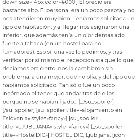
down size=14px color=#000 ] El precio era
bastante alto. El personal era un poco pasota y no
nos atendieron muy bien. Teníamos solicitada un
tipo de habitación, y al llegar nos asignaron una
inferior, que además tenía un olor demasiado
fuerte a tabaco (en un hostel para no-
fumadores). Eso sí, una vez lo pedimos, y tras
verificar por sí mismo el recepcionista que lo que
decíamos era cierto, nos la cambiaron sin
problema, a una mejor, que no olía, y del tipo que
habíamos solicitado. Tan sólo fue un poco
incómodo el tener que andar tras de ellos
porque no se habían fijado… [_/su_spoiler]
[/su_spoiler] [su_spoiler title=»alojamiento en
Eslovenia» style=»fancy»] [su_spoiler
title=»LJUBLJANA» style=»fancy»] [_su_spoiler
title=»HostelDIC»] HOSTEL DIC, Ljubljana. [icon