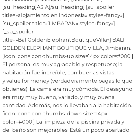
[su_heading]ASIA[/su_heading] [su_spoiler
title=»alojamiento en Indonesia» style=»fancy»]
[su_spoiler title=»JIMBARAN» style=»fancy»]
[_su_spoiler
title=»BaliGoldenElephantBoutiqueVilla»] BALI
GOLDEN ELEPHANT BOUTIQUE VILLA, Jimbaran.
[icon icon=icon-thumbs-up size=14px color=#000 ]
El personal es muy agradable y respetuoso; la
habitación fue increíble, con buenas vistas
y value for money (verdaderamente pagas lo que
obtienes). La cama era muy cómoda. El desayuno
era muy muy bueno, variado, y muy buena
cantidad. Además, nos lo llevaban a la habitación.
[icon icon=icon-thumbs-down size=14px
color=#000 ] La limpieza de la piscina privada y
del baño son mejorables. Está un poco apartado