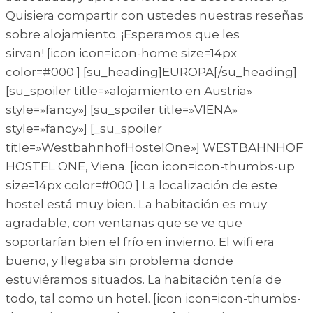
Quisiera compartir con ustedes nuestras reseñas
sobre alojamiento. ¡Esperamos que les
sirvan! [icon icon=icon-home size=14px
color=#000 ] [su_heading]EUROPA[/su_heading]
[su_spoiler title=»alojamiento en Austria»
style=»fancy»] [su_spoiler title=»VIENA»
style=»fancy»] [_su_spoiler
title=»WestbahnhofHostelOne»] WESTBAHNHOF
HOSTEL ONE, Viena. [icon icon=icon-thumbs-up
size=14px color=#000 ] La localización de este
hostel está muy bien. La habitación es muy
agradable, con ventanas que se ve que
soportarían bien el frío en invierno. El wifi era
bueno, y llegaba sin problema donde
estuviéramos situados. La habitación tenía de
todo, tal como un hotel. [icon icon=icon-thumbs-