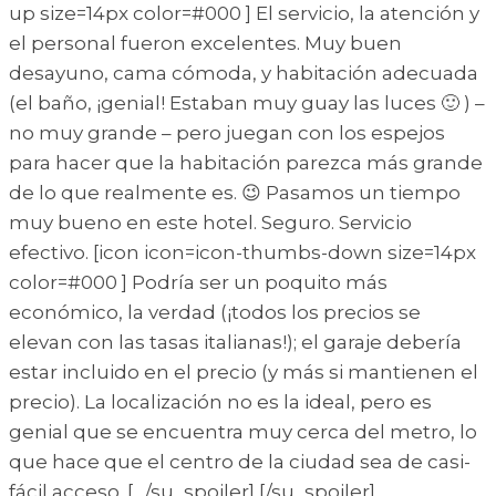
up size=14px color=#000 ] El servicio, la atención y
el personal fueron excelentes. Muy buen
desayuno, cama cómoda, y habitación adecuada
(el baño, ¡genial! Estaban muy guay las luces 🙂 ) –
no muy grande – pero juegan con los espejos
para hacer que la habitación parezca más grande
de lo que realmente es. 😉 Pasamos un tiempo
muy bueno en este hotel. Seguro. Servicio
efectivo. [icon icon=icon-thumbs-down size=14px
color=#000 ] Podría ser un poquito más
económico, la verdad (¡todos los precios se
elevan con las tasas italianas!); el garaje debería
estar incluido en el precio (y más si mantienen el
precio). La localización no es la ideal, pero es
genial que se encuentra muy cerca del metro, lo
que hace que el centro de la ciudad sea de casi-
fácil acceso. [_/su_spoiler] [/su_spoiler]