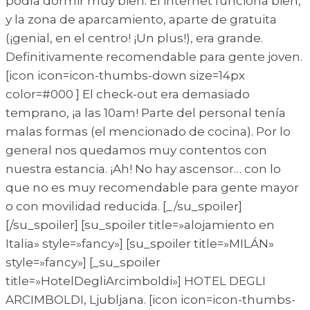
podía dormir muy bien. El internet funciona bien,
y la zona de aparcamiento, aparte de gratuita
(¡genial, en el centro! ¡Un plus!), era grande.
Definitivamente recomendable para gente joven.
[icon icon=icon-thumbs-down size=14px
color=#000 ] El check-out era demasiado
temprano, ¡a las 10am! Parte del personal tenía
malas formas (el mencionado de cocina). Por lo
general nos quedamos muy contentos con
nuestra estancia. ¡Ah! No hay ascensor… con lo
que no es muy recomendable para gente mayor
o con movilidad reducida. [_/su_spoiler]
[/su_spoiler] [su_spoiler title=»alojamiento en
Italia» style=»fancy»] [su_spoiler title=»MILÁN»
style=»fancy»] [_su_spoiler
title=»HotelDegliArcimboldi»] HOTEL DEGLI
ARCIMBOLDI, Ljubljana. [icon icon=icon-thumbs-