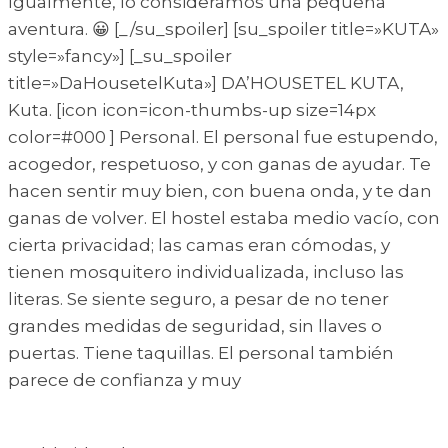
Igualmente, lo consideramos una pequeña
aventura. 😀 [_/su_spoiler] [su_spoiler title=»KUTA»
style=»fancy»] [_su_spoiler
title=»DaHousetelKuta»] DA’HOUSETEL KUTA,
Kuta. [icon icon=icon-thumbs-up size=14px
color=#000 ] Personal. El personal fue estupendo,
acogedor, respetuoso, y con ganas de ayudar. Te
hacen sentir muy bien, con buena onda, y te dan
ganas de volver. El hostel estaba medio vacío, con
cierta privacidad; las camas eran cómodas, y
tienen mosquitero individualizada, incluso las
literas. Se siente seguro, a pesar de no tener
grandes medidas de seguridad, sin llaves o
puertas. Tiene taquillas. El personal también
parece de confianza y muy