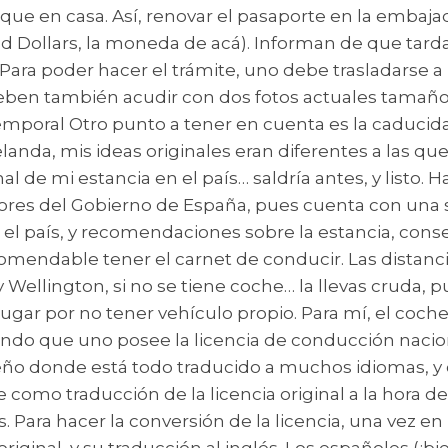
ue en casa. Así, renovar el pasaporte en la embaja
nd Dollars, la moneda de acá). Informan de que ta
ara poder hacer el trámite, uno debe trasladarse a la
 Deben también acudir con dos fotos actuales tamaño
mporal Otro punto a tener en cuenta es la caducid
anda, mis ideas originales eran diferentes a las que
l de mi estancia en el país… saldría antes, y listo. H
iores del Gobierno de España, pues cuenta con una 
 el país, y recomendaciones sobre la estancia, cons
endable tener el carnet de conducir. Las distanci
Wellington, si no se tiene coche… la llevas cruda, pu
gar por no tener vehículo propio. Para mí, el coch
endo que uno posee la licencia de conducción nacion
eño donde está todo traducido a muchos idiomas, y cu
mo traducción de la licencia original a la hora de 
es. Para hacer la conversión de la licencia, una vez
iginal, y su traducción al inglés. Los españoles (