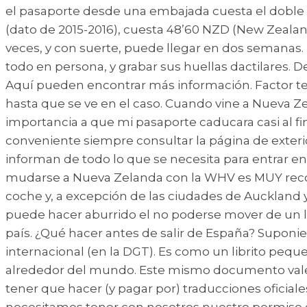
el pasaporte desde una embajada cuesta el doble q
(dato de 2015-2016), cuesta 48’60 NZD (New Zeala
veces, y con suerte, puede llegar en dos semanas. P
todo en persona, y grabar sus huellas dactilares.
Aquí pueden encontrar más información. Factor te
hasta que se ve en el caso. Cuando vine a Nueva Zel
importancia a que mi pasaporte caducara casi al fina
conveniente siempre consultar la página de exter
informan de todo lo que se necesita para entrar en
mudarse a Nueva Zelanda con la WHV es MUY recom
coche y, a excepción de las ciudades de Auckland y 
puede hacer aburrido el no poderse mover de un lu
país. ¿Qué hacer antes de salir de España? Suponi
internacional (en la DGT). Es como un librito pequ
alrededor del mundo. Este mismo documento vale co
tener que hacer (y pagar por) traducciones oficial
necesitamos tener con nosotros nuestro permiso or