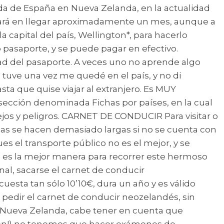
da de España en Nueva Zelanda, en la actualidad
rdará en llegar aproximadamente un mes, aunque a
 capital del país, Wellington*, para hacerlo
 pasaporte, y se puede pagar en efectivo.
ad del pasaporte. A veces uno no aprende algo
 tuve una vez me quedé en el país, y no di
asta que quise viajar al extranjero. Es MUY
sección denominada Fichas por países, en la cual
ejos y peligros. CARNET DE CONDUCIR Para visitar o
as se hacen demasiado largas si no se cuenta con
es el transporte público no es el mejor, y se
e es la mejor manera para recorrer este hermoso
al, sacarse el carnet de conducir
esta tan sólo 10’10€, dura un año y es válido
pedir el carnet de conducir neozelandés, sin
 en Nueva Zelanda, cabe tener en cuenta que
¡bien!) no tenemos que hacer exámenes de