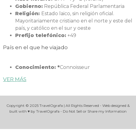
Gobierno:
República Federal Parlamentaria
Religión:
Estado laico, sin religión oficial.
Mayoritariamente cristiano en el norte y este del
país, y católico en el sur y oeste
Prefijo telefónico:
+49
País en el que he viajado
Conocimiento: *
Connoisseur
VER MÁS
Copyright © 2025 TravelOgrafa | All Rights Reserved - Web designed &
built with ♥ by TravelOgrafa - Do Not Sell or Share my Information