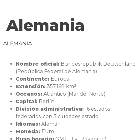
contenido
Alemania
ALEMANIA
Nombre oficial:
Bundesrepublik Deutschland
(República Federal de Alemania)
Continente:
Europa
Extensión:
357.168 km²
Océanos:
Atlántico (Mar del Norte)
Capital:
Berlín
División administrativa:
16 estados
federados, con 3 ciudades estado
Idiomas:
Alemán
Moneda:
Euro
Huso horario:
GMT +1 y +2 (verano)