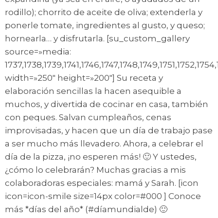
rodillo); chorrito de aceite de oliva; extenderla y
ponerle tomate, ingredientes al gusto, y queso;
hornearla… y disfrutarla. [su_custom_gallery
source=»media:
1737,1738,1739,1741,1746,1747,1748,1749,1751,1752,1754
width=»250″ height=»200″] Su receta y
elaboración sencillas la hacen asequible a
muchos, y divertida de cocinar en casa, también
con peques. Salvan cumpleaños, cenas
improvisadas, y hacen que un día de trabajo pase
a ser mucho más llevadero. Ahora, a celebrar el
día de la pizza, ¡no esperen más! 🙂 Y ustedes,
¿cómo lo celebrarán? Muchas gracias a mis
colaboradoras especiales: mamá y Sarah. [icon
icon=icon-smile size=14px color=#000 ] Conoce
más *días del año* (#díamundialde) 🙂