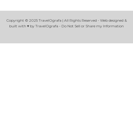
Copyright © 2025 TravelOgrafa | All Rights Reserved - Web designed &
built with ♥ by TravelOgrafa - Do Not Sell or Share my Information